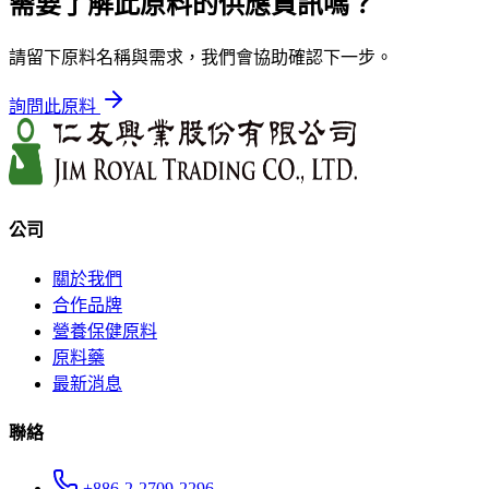
需要了解此原料的供應資訊嗎？
請留下原料名稱與需求，我們會協助確認下一步。
詢問此原料
公司
關於我們
合作品牌
營養保健原料
原料藥
最新消息
聯絡
+886-2-2709-2296